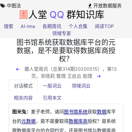
中图法
开放数据服务
圕
人堂
QQ
群知识库
搜索
AI-ima
各期周讯
个人合集
阅读TOP
领域专家
图书馆系统获取数据库平台的元
数据，是不是要取得数据库商授
权？
←
圕人堂周讯（总第314期20200515），第13
页
，宋晓莉 整理 王启云 助理
→
对话模式
一般词云
领域词云
相关内容
引用本文
图米兔：
麦子老师，请问
图书馆系统
获取
数据
库平
台的
元数据
，是不是要取得
数据库商
授权？是系统
跟数据库平台的合同约定，还是图书馆与数据库商