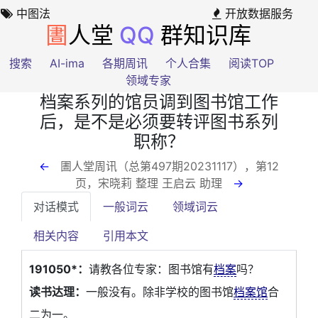
中图法
开放数据服务
圕
人堂
QQ
群知识库
搜索
AI-ima
各期周讯
个人合集
阅读TOP
领域专家
档案系列的馆员调到图书馆工作
后，是不是必须要转评图书系列
职称？
←
圕人堂周讯（总第497期20231117），第12
页
，宋晓莉 整理 王启云 助理
→
对话模式
一般词云
领域词云
相关内容
引用本文
191050*：
请教各位专家：图书馆有
档案
吗？
读书达理：
一般没有。除非学校的图书馆
档案馆
合
二为一。