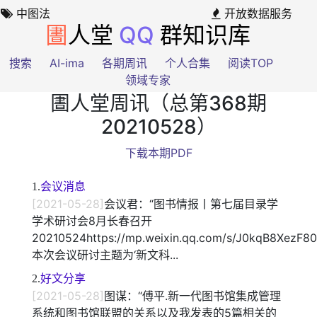
中图法
开放数据服务
圕
人堂
QQ
群知识库
搜索
AI-ima
各期周讯
个人合集
阅读TOP
领域专家
圕人堂周讯（总第368期
20210528）
下载本期PDF
1.
会议消息
[2021-05-28]
会议君：“图书情报​丨第七届目录学
学术研讨会8月长春召开
20210524https://mp.weixin.qq.com/s/J0kqB8XezF8
本次会议研讨主题为‘新文科...
2.
好文分享
[2021-05-28]
图谋：“傅平.新一代图书馆集成管理
系统和图书馆联盟的关系以及我发表的5篇相关的