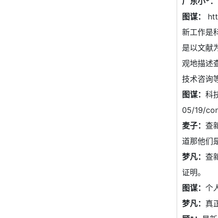
广东小*：
图谋：
ht
新工作是
是以文献
观地描述
技术咨询
图谋：
科技
05/19/
麦子：
查
道那他们
梦凡：
查
证明。
图谋：
个
梦凡：
真