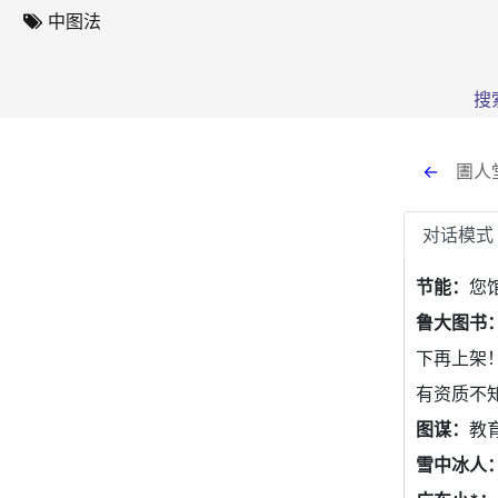
中图法
搜
←
圕人
对话模式
节能：
您
鲁大图书
下再上架
有资质不
图谋：
教
雪中冰人