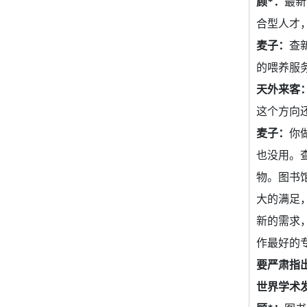
顾*：
最新
合型人才
麦子：
查
的喂养服
天外来客
这个方向
麦子：
你
也没用。
物。图书
大的满足
新的需求
作最好的
要严肃指
世界学术