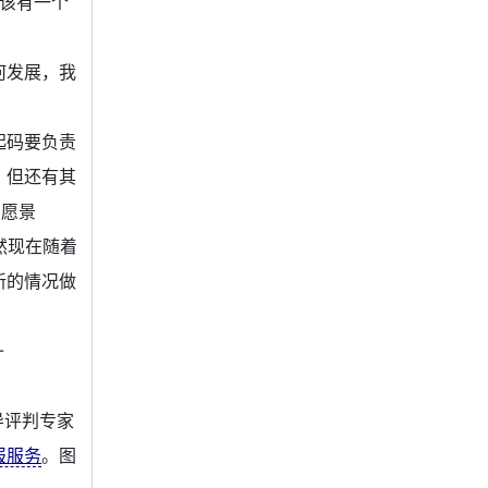
该有一个
何发展，我
起码要负责
，但还有其
 愿景
然现在随着
新的情况做
-
导评判专家
报服务
。图