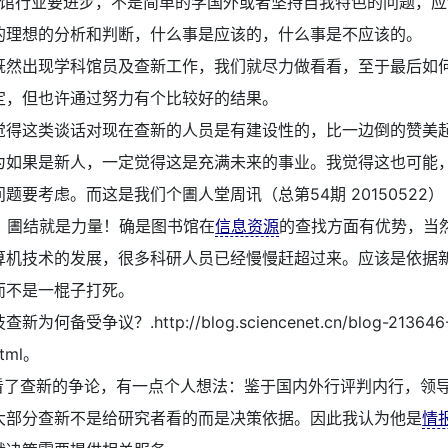
馆行业要进步，不是简单的学国外或者坚持自我特色的问题，应
的理想的分析和判断，什么事是应该的，什么事是不应该的。
既然出现学科馆员及查新工作，我们就尽力做看看，至于最后如
定，但也许通过努力有个比较好的结果。
觉得这类谈话对现在查新的人员是有建设性的，比一边倒的赞美
为如果是新人，一定觉得这是充满未来的事业。我觉得这也可能
题要考虑。而这是我们个圕人堂周讯（总第54期 20150522）
ON)：圕结就是力量！确是图书馆在
信息资源
的查找方面有优势，当
算机技术的发展，很多科研人员已经慢慢赶超过来。应该是依据
而不是一棍子打死。
查新为何备受争议？.http://blog.sciencenet.cn/blog-213646
html。
了查新的争论，有一点个人想法：鉴于国内外行评判内行，领
大部分查新不是给研究者看的而是决策依据。因此我认为他是
情