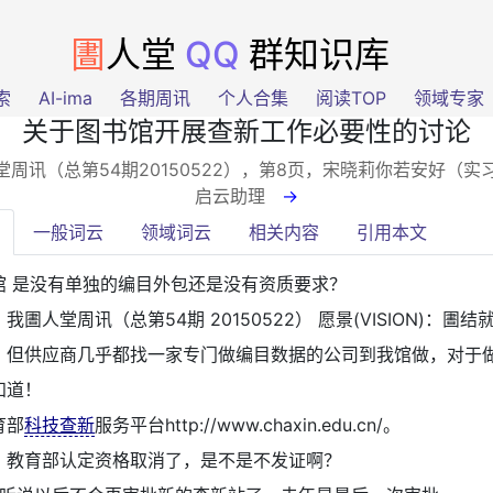
圕
人堂
QQ
群知识库
索
AI-ima
各期周讯
个人合集
阅读TOP
领域专家
关于图书馆开展查新工作必要性的讨论
堂周讯（总第54期20150522），第8页
，宋晓莉你若安好（实
启云助理
→
一般词云
领域词云
相关内容
引用本文
馆 是没有单独的编目外包还是没有资质要求？
：
我圕人堂周讯（总第54期 20150522） 愿景(VISION)：圕
！但供应商几乎都找一家专门做编目数据的公司到我馆做，对于
知道！
育部
科技查新
服务平台http://www.chaxin.edu.cn/。
：
教育部认定资格取消了，是不是不发证啊？