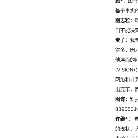
顾*：
图书
基于事实
图志粒：
们不能决
麦子：
我
得多，因
他层面的问
(VISI
网络和计
出变革，
图谋：
科技
839053.
许继*：
看
的现状，