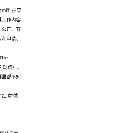
.xhtml科技查
其工作内容
，公正、客
专利申请、
15-
专栏.观点）。
哪里都不知
‘章’做