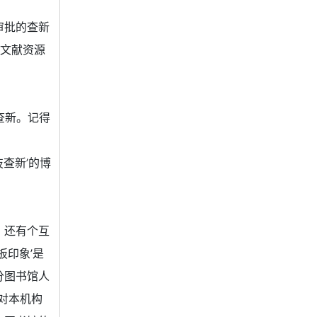
审批的查新
年文献资源
查新。记得
技查新’的博
，还有个互
板印象’是
分图书馆人
对本机构