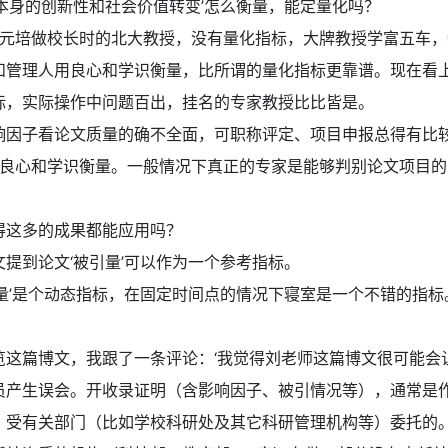
文本身的创新性和社会价值转变’怎么衡量，能定量化吗？
元培做校长时的北大教授，没有量化指标，大牌教授学富五车，
和管理人用良心和学识衡量，比所谓的量化指标更靠谱。现在看
标，实际操作中问题百出，挂名的专家教授比比皆是。
响因子看论文质量的确不全面，可职称评定、项目申报总得有比
良心和学识衡量。一般情况下真正的专家是能够判别论文项目的
得这多的成果都能应用吗？
文提到论文‘被引量’可以作为一个参考指标。
引量’是个动态指标，在固定时间点的情况下寝室是一个不错的指标
。
览这篇博文，我跟了一条评论：‘我觉得刘老师这篇博文很可能会
员产生误会。开收录证明（含影响因子、被引情况等），通常是
，受有关部门（比如学校科研处及其它科研管理机构等）委托的