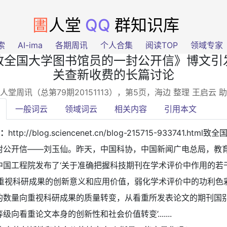
圕
人堂
QQ
群知识库
索
AI-ima
各期周讯
个人合集
阅读TOP
领域专家
致全国大学图书馆员的一封公开信》博文引
关查新收费的长篇讨论
人堂周讯（总第79期20151113），第5页
，海边 整理 王启云
一般词云
领域词云
相关内容
引用本文
1：
http://blog.sciencenet.cn/blog-215715-933741.html致全
封公开信——刘玉仙。昨天，中国科协，中国新闻广电总局，教
中国工程院发布了‘关于准确把握科技期刊在学术评价中作用的若干
‘重视科研成果的创新意义和应用价值，弱化学术评价中的功利色
的数量向重视科研成果的质量转变，从看重所发表论文的期刊国
级向看重论文本身的创新性和社会价值转变’.......