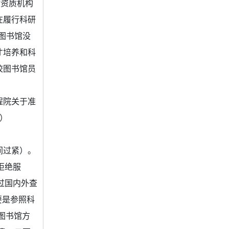
站资质机构
在履行科研
图书馆没
才培养和科
校图书馆员
程院关于准
号）
间过紧）。
拒绝服
过国内外查
要是参照科
图书馆方