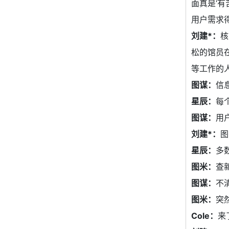
面真是‘
用户需求
刘建*：
核
松的馆员
等工作的
图谋：
信
星辰：
每
图谋：
用
刘建*：
图
星辰：
多
图米：
查
图谋：
不
图米：
突
Cole：
来