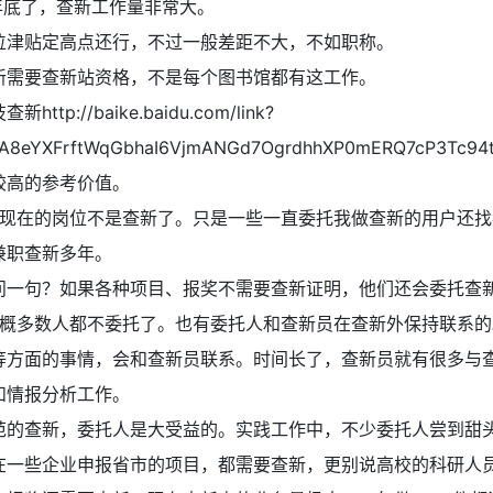
年底了，查新工作量非常大。
位津贴定高点还行，不过一般差距不大，不如职称。
新需要查新站资格，不是每个图书馆都有这工作。
查新http://baike.baidu.com/link?
5A8eYXFrftWqGbhaI6VjmANGd7OgrdhhXP0mERQ7cP3Tc94
较高的参考价值。
现在的岗位不是查新了。只是一些一直委托我做查新的用户还找
兼职查新多年。
问一句？如果各种项目、报奖不需要查新证明，他们还会委托查
概多数人都不委托了。也有委托人和查新员在查新外保持联系的
等方面的事情，会和查新员联系。时间长了，查新员就有很多与
和情报分析工作。
范的查新，委托人是大受益的。实践工作中，不少委托人尝到甜
在一些企业申报省市的项目，都需要查新，更别说高校的科研人