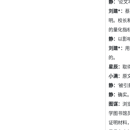
静：
‘论
刘建*：
蔡
明。校长
的量化指
静：
以影
刘建*：
用
的。
星辰：
取
小满：
原
静：
‘被
静：
确实
图谋：
浏
学图书馆
证明材料