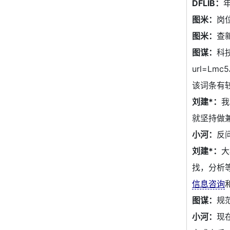
DFLIB：
图米：
岗
图米：
查
图谋：
科技
url=Lmc
该词条有
刘建*：
我
就坚持做
小河：
反
刘建*：
大
找，分析
信息咨询
图谋：
规
小河：
现