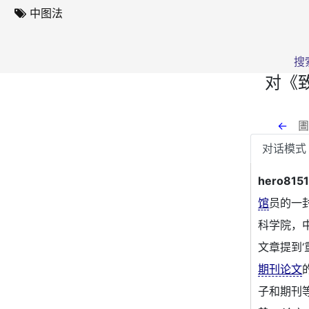
中图法
搜
对《
←
圕
对话模式
hero815
馆
员的一
科学院，
文章提到
期刊论文
子和期刊等