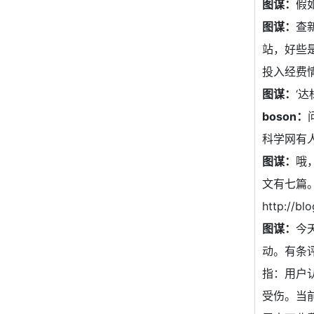
图谋：
假
图谋：
查
站，好些是
投入经费
图谋：
‘
boson：
科学网有
图谋：
哦
文有七篇
http://bl
图谋：
今
动。有条评
指：用户
受伤。当