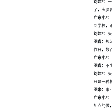
刘建*：
一
了，头脑
广东小*：
到学校，
刘建*：
头
图谋：
规
作日，数
广东小*：
图谋：
不
刘建*：
头
只是一种
图米：
事
广东小*：
加点的做