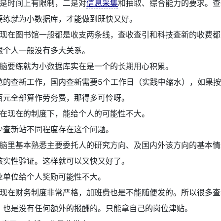
是时间上有限制，二是对
信息采集
和抽取、综合能力的要求。查
要练就为小数据库，才能做到既快又好。
现在图书馆一般都是收支两条线，查收查引和科技查新的收费都
跟个人一般没有多大关系。
脑要练就为小数据库实在是一个的长期用心积累。
范的查新工作，国内查新需要5个工作日（实践中缩水），如果按
百元全部算作劳务费，那得多可怜呀。
在现在的制度下，能给个人的可能性不大。
少查新站不同程度存在这个问题。
脑里基本熟悉主要委托人的研究方向、及国内外该方向的基本情
核实性验证。这样就可以又快又好了。
业单位给个人奖励可能性不大。
现在财务制度非常严格，加班费也是不能随便发的。所以很多查
，也是没有任何额外的报酬的。只能拿自己的岗位津贴。