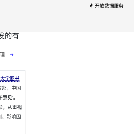
开放数据服务
发的有
 助理
→
国
大学图书
育部，中国
意见’。
彩，从重视
别、影响因