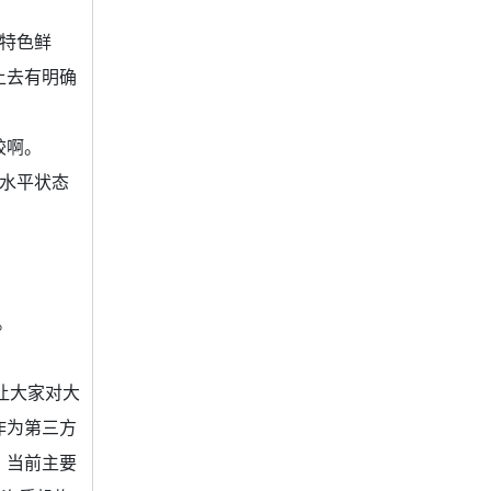
特色鲜
上去有明确
较啊。
水平状态
。
让大家对大
作为第三方
。当前主要