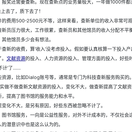
，报奖还需要查新。现在查新点的业务量极大，一年做1000件都
量上去了，质下去了！
件的费用500-2500元不等，这样来看，查新单位的收入非常可
查新员压力很大，工作很累，查新员和其他馆员的收入分配不平
，其他馆员多少会有想法。
于查新的收费，算‘收入’没考虑投入。假如要认真核算一下投入产
了。
文献资源
的投入、人力资源的投入、管理方面的投入，好些
不计’了……
些资源，比如Dialog账号等，通常是专门为科技查新服务购买的
实做不做查新文献资源的投入，变化不大，做查新提高了文献资
新，提高了图书馆的服务能力和水平。
现变化不大，是另有原因，好些东西被忽略不计了。
：
图书馆服务，一向是公益性服务，对外不计成本的，不仅社会
人的潜意识中也是这么认为的。