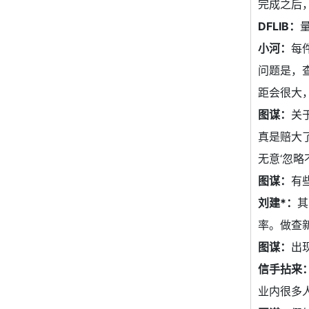
完成之后
DFLIB：
小河：
每
问题是，
距会很大
图谋：
关
真是赔大
无意‘忽略
图谋：
有
刘建*：
其
率。做查
图谋：
出
信手拈来
业内很多