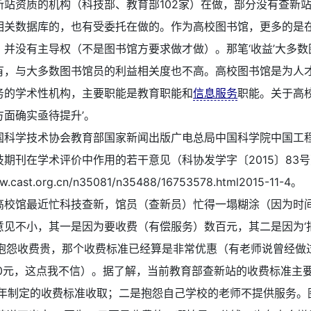
新站资质的机构（科技部、教育部102家）在做，部分没有查新
相关数据库的，也有受委托在做的。作为高校图书馆，更多的是
，并没有主导权（不是图书馆方要求做才做）。那笔‘收益’大多数
有，与大多数图书馆员的利益相关度也不高。高校图书馆是为人
务的学术性机构，主要职能是教育职能和
信息服务
职能。关于高
方面确实亟待提升’。
国科学技术协会教育部国家新闻出版广电总局中国科学院中国工
技期刊在学术评价中作用的若干意见（科协发学字〔2015〕83
ww.cast.org.cn/n35081/n35488/16753578.html2015-11-4。
高校馆最近忙科技查新，馆员（查新员）忙得一塌糊涂（因为时
意见不小，其一是因为要收费（有偿服务）数百元，其二是因为‘
是抱怨收费贵，那个收费标准已经算是非常优惠（有老师说曾经做
00元，这点我不信）。据了解，当前教育部查新站的收费标准主
96年制定的收费标准收取；二是抱怨自己学校的老师不提供服务。