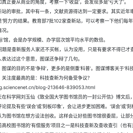
如真正要从商业的角度，考察一下‘收益’，会发现多是‘亏大了’。
新站的审批，其中有一条，文献资源得达到一定要求。其实近年
‘努力’的结果。教育部7批102家查新站，可以考察一下他们每
情况。
达标’馆，会是办学规模、办学层次馆平均水平的数倍。
问题是查新服务人家还不买帐，认为没用，只是有要求不得已才
人表达过这个意思，图谋还争辩了几句。
，图谋的目的不是‘争辩’，更多的是侧重‘科普’。图谋博客关于‘科
。关注度最高的是：科技查新为何备受争议？
og.sciencenet.cn/blog-213646-839053.html
天在科学网刘玉仙《致全国大学图书馆员的一封公开信》博文后
论提及有些‘误会’或‘刻板印象’，会让进步更加困难。‘误会’或‘刻
认为图书馆在想方设法创收。这样会让好些图书馆很委屈，让部
前高校图书馆的‘有偿服务’项目之一是科技查新及查收查引（也有