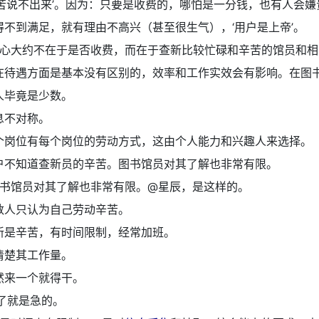
有苦说不出来’。因为：只要是收费的，哪怕是一分钱，也有人会嫌
得不到满足，就有理由不高兴（甚至很生气），‘用户是上帝’。
心大约不在于是否收费，而在于查新比较忙碌和辛苦的馆员和相
在待遇方面是基本没有区别的，效率和工作实效会有影响。在图
人毕竟是少数。
息不对称。
个岗位有每个岗位的劳动方式，这由个人能力和兴趣人来选择。
户不知道查新员的辛苦。图书馆员对其了解也非常有限。
书馆员对其了解也非常有限。@星辰，是这样的。
数人只认为自己劳动辛苦。
新是辛苦，有时间限制，经常加班。
清楚其工作量。
然来一个就得干。
了就是急的。