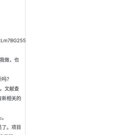
tLm7BG255JfKg2wiUfZjHC9D5IagvM4gkIVa
我做，也
新吗？
。文献查
查新相关的
头。
员了。项目