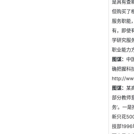
是具有查
但购买了
服务职能
有，即使
学研究服
职业能力
图谋：
中
确把握科
http://w
图谋：
某
部分教师
务’。一
新只花5
技部19