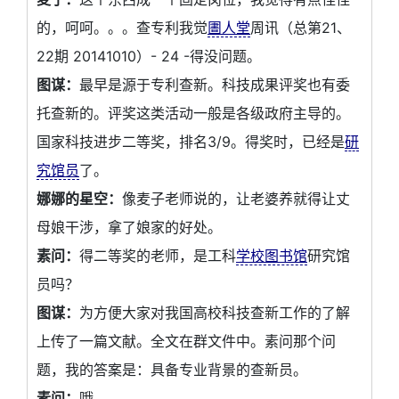
的，呵呵。。。查专利我觉
圕人堂
周讯（总第21、
22期 20141010）- 24 -得没问题。
图谋：
最早是源于专利查新。科技成果评奖也有委
托查新的。评奖这类活动一般是各级政府主导的。
国家科技进步二等奖，排名3/9。得奖时，已经是
研
究馆员
了。
娜娜的星空：
像麦子老师说的，让老婆养就得让丈
母娘干涉，拿了娘家的好处。
素问：
得二等奖的老师，是工科
学校图书馆
研究馆
员吗？
图谋：
为方便大家对我国高校科技查新工作的了解
上传了一篇文献。全文在群文件中。素问那个问
题，我的答案是：具备专业背景的查新员。
素问：
哦。