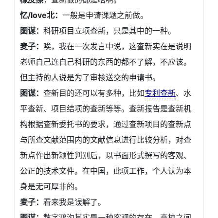
忆/love北：
一般是申请课题之前做。
图谋：
科研项目立项查新，只是其中的一种。
麦子：
唉，我在一次发言中说，这查新实在是说明
老师自己连自己科研的东西的都不了解，不应该。
但主持的人说是为了审核送交的申请书。
图谋：
查新目的还可以有多种，比如
专利查新
、水
平查新、项目结项的查新等等。查新报告是查新机
构根据查新委托书的要求，通过查新项目的查新点
与所查文献范围内的文献信息进行比较分析，对查
新点作出新颖性判别后，以书面形式撰写的客观、
公正的技术文件。在中国，此项工作，个人认为本
身是无可厚非的。
麦子：
看来我是误解了。
图谋：
数字鸿沟其实是一种客观的存在。高校之间