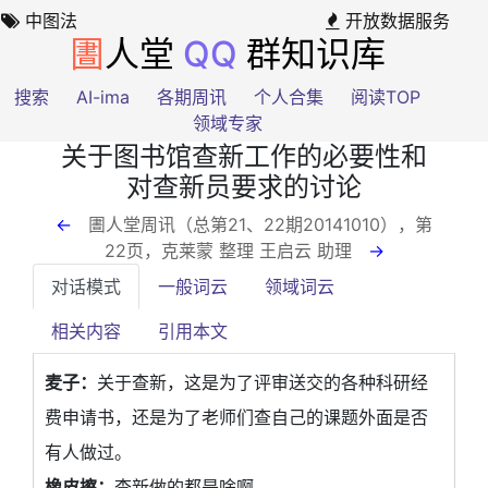
中图法
开放数据服务
圕
人堂
QQ
群知识库
搜索
AI-ima
各期周讯
个人合集
阅读TOP
领域专家
关于图书馆查新工作的必要性和
对查新员要求的讨论
←
圕人堂周讯（总第21、22期20141010），第
22页
，克莱蒙 整理 王启云 助理
→
对话模式
一般词云
领域词云
相关内容
引用本文
麦子：
关于查新，这是为了评审送交的各种科研经
费申请书，还是为了老师们查自己的课题外面是否
有人做过。
橡皮擦：
查新做的都是啥啊。