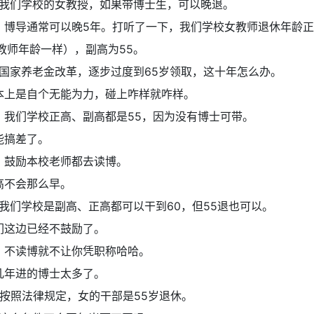
我们学校的女教授，如果带博士生，可以晚退。
，博导通常可以晚5年。打听了一下，我们学校女教师退休年龄
教师年龄一样），副高为55。
国家养老金改革，逐步过度到65岁领取，这十年怎么办。
本上是自个无能为力，碰上咋样就咋样。
：
我们学校正高、副高都是55，因为没有博士可带。
能搞差了。
：
鼓励本校老师都去读博。
高不会那么早。
我们学校是副高、正高都可以干到60，但55退也可以。
们这边已经不鼓励了。
：
不读博就不让你凭职称哈哈。
几年进的博士太多了。
按照法律规定，女的干部是55岁退休。