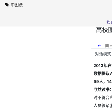
中图法
搜
高校
←
圕人
对话模式
2013年
数据提取时
99人，1
欣然读书
时不符合
人员很紧