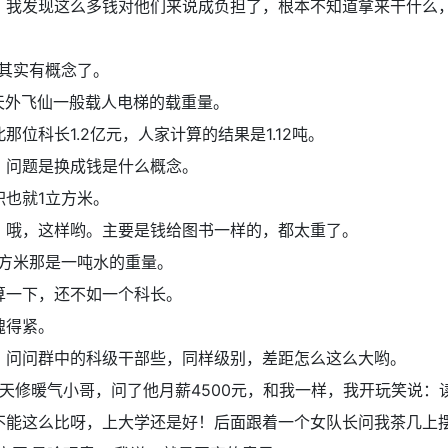
：
我发现这么多钱对他们来说成负担了，根本不知道拿来干什么
吨其实有概念了。
天外飞仙一般载人电梯的载重量。
北那位科长1.2亿元，人家计算的结果是1.12吨。
：
问题是换成钱是什么概念。
积也就1立方米。
：
哦，这样哟。主要是钱给图书一样的，都太重了。
立方米那是一吨水的重量。
算一下，还不如一个科长。
愧得紧。
：
问问群中的科级干部些，同样级别，差距怎么这么大哟。
天修暖气小哥，问了他月薪4500元，和我一样，我开玩笑说：
不能这么比呀，上大学还是好！后面跟着一个女队长问我茶几上摆