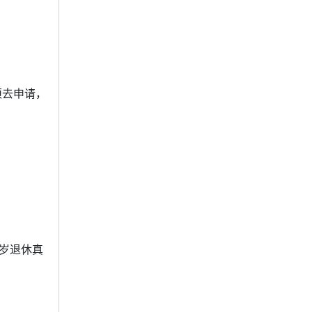
须去申请，
0岁退休真
。