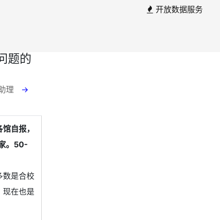
开放数据服务
问题的
 助理
→
各馆自报，
家。50-
多数是合校
，现在也是