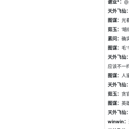
谢亚*：
@
天外飞仙
图谋：
光
茹玉：
‘暗
素问：
确
图谋：
毛
天外飞仙
应该不一
图谋：
人
天外飞仙
茹玉：
贪
图谋：
英
天外飞仙
winwin：