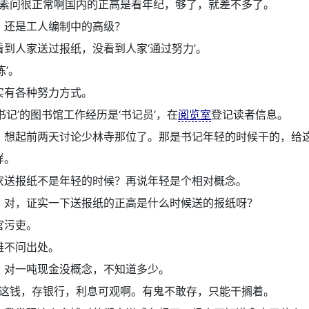
素问很正常啊国内的正高是看年纪，够了，就差不多了。
：
还是工人编制中的高级？
看到人家送过报纸，没看到人家‘通过努力’。
练’。
实有各种努力方式。
‘书记’的图书馆工作经历是‘书记员’，在
阅览室
登记读者信息。
：
想起前两天讨论少林寺那位了。那是书记年轻的时候干的，给
样。
家送报纸不是年轻的时候？再说年轻是个相对概念。
：
对，证实一下送报纸的正高是什么时候送的报纸呀？
官污吏。
雄不问出处。
：
对一吨现金没概念，不知道多少。
这钱，存银行，利息可观啊。有鬼不敢存，只能干搁着。