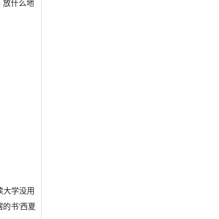
，放什么地
读大学没用
的书‘西夏