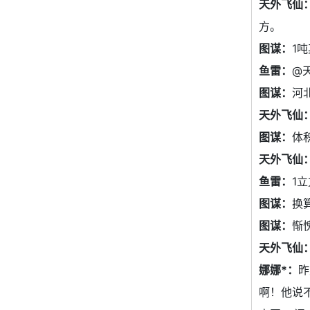
天外飞仙
方。
图谋：
1
鱼雷：
@
图谋：
河
天外飞仙
图谋：
体
天外飞仙
鱼雷：
1
图谋：
换
图谋：
惭
天外飞仙
娜娜*：
昨
啊！他说