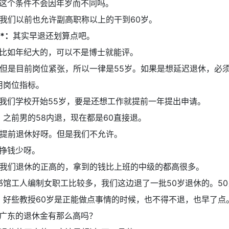
这个条件不会因年岁而不同吗。
我们以前也允许副高职称以上的干到60岁。
子*：
其实早退还划算点吧。
比如年纪大的，可以不是博士就能评。
但是目前岗位紧张，所以一律是55岁。如果是想延迟退休，必
用岗位指标。
我们学校开始55岁，要是还想工作就提前一年提出申请。
：
之前男的58内退，现在都是60直接退。
提前退休好呀。但是我们不允许。
挣钱少呀。
我们退休的正高的，拿到的钱比上班的中级的都高很多。
书馆工人编制女职工比较多，我们这边退了一批50岁退休的。5
。好些教授60岁是正能做点事情的时候，也不得不退，也早了点
广东的退休金有那么高吗？