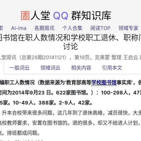
圕
人堂
QQ
群知识库
索
AI-ima
各期周讯
个人合集
阅读TOP
领域专家
图书馆在职人数情况和学校职工退休、职称
讨论
堂周讯（总第28期20141121），第19页
，克莱蒙 整理 王启云
一般词云
领域词云
相关内容
引用本文
在编职工人数情况（数据来源为‘教育部高等
学校图书馆
事实库’，
间为2014年9月23 日。622家图书馆。）：100-298人，47
45家。10-49人，388家。2-9人，42家。
：
升本合校带来很多问题，这几年到了退休高峰，减员很快，大
高校教师要求，安置在图书馆的。退的很多，却又不给进人计划
张。排班都成问题。