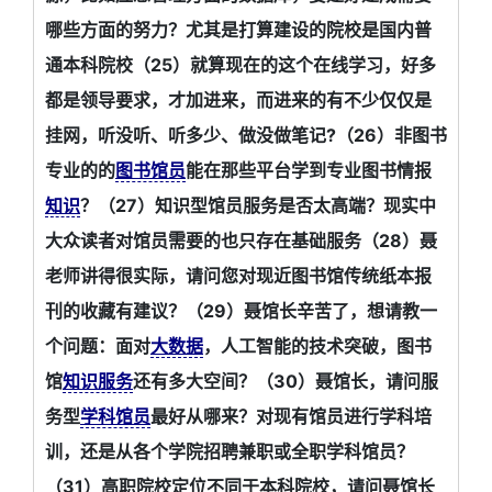
哪些方面的努力？尤其是打算建设的院校是国内普
通本科院校（25）就算现在的这个在线学习，好多
都是领导要求，才加进来，而进来的有不少仅仅是
挂网，听没听、听多少、做没做笔记?（26）非图书
专业的的
图书馆员
能在那些平台学到专业图书情报
知识
？（27）知识型馆员服务是否太高端？现实中
大众读者对馆员需要的也只存在基础服务（28）聂
老师讲得很实际，请问您对现近图书馆传统纸本报
刊的收藏有建议？（29）聂馆长辛苦了，想请教一
个问题：面对
大数据
，人工智能的技术突破，图书
馆
知识服务
还有多大空间？（30）聂馆长，请问服
务型
学科馆员
最好从哪来？对现有馆员进行学科培
训，还是从各个学院招聘兼职或全职学科馆员？
（31）高职院校定位不同于本科院校，请问聂馆长