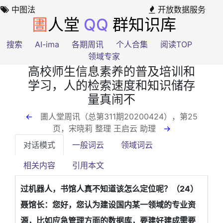
中图法
开放数据服务
圕
人堂
QQ
群知识库
搜索
AI-ima
各期周讯
个人合集
阅读TOP
领域专家
高校师生信息素养的普及培训和
学习，人的检索速度和知识储存
量真闹不
←
圕人堂周讯（总第311期20200424），第25
页
，宋晓莉 整理 王启云 助理
→
对话模式
一般词云
领域词云
相关内容
引用本文
过机器人，书馆人真不知道该怎么定位呢？（24）
聂馆长：您好，您认为建设国内某一领域的专业资
源，比如应急管理方面的数据库，要建好建成需要