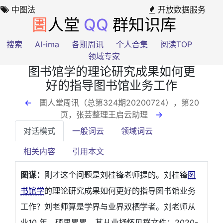
中图法
开放数据服务
圕
人堂
QQ
群知识库
搜索
AI-ima
各期周讯
个人合集
阅读TOP
领域专家
图书馆学的理论研究成果如何更
好的指导图书馆业务工作
←
圕人堂周讯（总第324期20200724），第20
页
，张芸整理王启云助理
→
对话模式
一般词云
领域词云
相关内容
引用本文
图谋：
刚才这个问题是刘桂锋老师提的。刘桂锋
图
书馆学
的理论研究成果如何更好的指导图书馆业务
工作？刘老师算是学界与业界双栖学者。刘老师从
业10 年，硕果累累，其从业抒怀见群文件：2020-