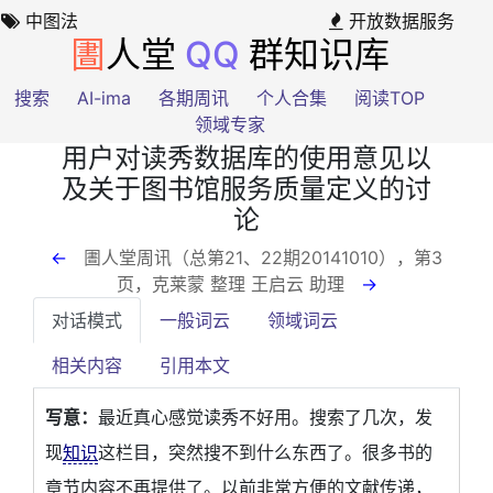
中图法
开放数据服务
圕
人堂
QQ
群知识库
搜索
AI-ima
各期周讯
个人合集
阅读TOP
领域专家
用户对读秀数据库的使用意见以
及关于图书馆服务质量定义的讨
论
←
圕人堂周讯（总第21、22期20141010），第3
页
，克莱蒙 整理 王启云 助理
→
对话模式
一般词云
领域词云
相关内容
引用本文
写意：
最近真心感觉读秀不好用。搜索了几次，发
现
知识
这栏目，突然搜不到什么东西了。很多书的
章节内容不再提供了。以前非常方便的文献传递，