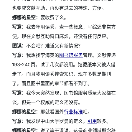
也变成文献互助，再没有过去的神速、方便。
娜娜的星空：
要收费了么。
写意：
我去年用读秀，查一些概念，写综述非常方
便。现在文献互助窗口麻烦，还没有任何反应。
图谋：
不会吧？难道又有新情况？
写意：
我想找李海英的
图书馆服务
管理。文献传递
193-240页。试了几次都没用。馆藏纸本又被人借
走了。而且我用读秀搜索知识，现在多数是期刊
了。而且图书里面的章节都看不到了。
写意：
我今天突然发现，图书馆服务质量大家都在
谈，但是一个权威的定义还没有。
娜娜的星空：
那就看国外
行业标准
吧。
写意：
我发现中山大学罗曼的定义。
引用
较多。
娜娜的星空：
说了等于没说。这是商业领域概念移