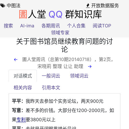
中图法
开放数据服务
圕
人堂
QQ
群知识库
搜索
AI-ima
各期周讯
个人合集
阅读TOP
领域专家
关于图书馆员继续教育问题的讨
论
←
圕人堂周讯（总第10期20140718），第2页
，
宋晓莉 整理 让让 助理
→
对话模式
一般词云
领域词云
相关内容
引用本文
平平：
我昨天去参加个实务论坛，两天900元
写意：
差不多的价钱。大部分在1200-2000元，如
果
专利
要3800元以上
平平：
去就是开阔眼界增长见识