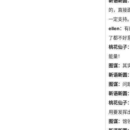
新语新圆
的，直接
一定支持
ellen：
有
了都不好
桃花仙子
能量！
图谋：
其
新语新圆
图谋：
问
新语新圆
桃花仙子
用要发挥
图谋：
馆