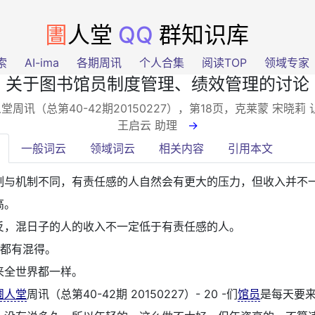
圕
人堂
QQ
群知识库
索
AI-ima
各期周讯
个人合集
阅读TOP
领域专家
关于图书馆员制度管理、绩效管理的讨论
堂周讯（总第40-42期20150227），第18页
，克莱蒙 宋晓莉 
王启云 助理
→
一般词云
领域词云
相关内容
引用本文
制与机制不同，有责任感的人自然会有更大的压力，但收入并不
高。
反，混日子的人的收入不一定低于有责任感的人。
哪都有混得。
来全世界都一样。
圕人堂
周讯（总第40-42期 20150227）- 20 -们
馆员
是每天要