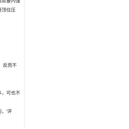
馆就要内强
要顶住压
，反而不
多，可也不
，‘评