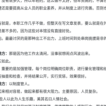
，没有说多久，所以年轻的，这么做不太好，但年资高的，不算
键还是要提高从业人员的职业素养，并从制度上进行完善。否则
有就是，本职工作几乎不做，但整天在写文章发表，要么就是在
是差不多的，因为这些对本馆没有直接好处。
的。最最讨厌的是那种出工不出力，上班时间到处串岗挑拔是非
。
地方：
那是因为他工作太清闲，没事就想闹点风波出来。
实如此。
：
重要的是加强管理，每个岗位明确岗位职责，进行量化管理和
行抽查和检查，并将结果公开，实行奖惩，效果很好。
地方：
以制度管人。
起来相对容易，做起来都有很大阻力。主要原因，人员复杂。
些人以此为人生乐趣，美其名曰人情社会。