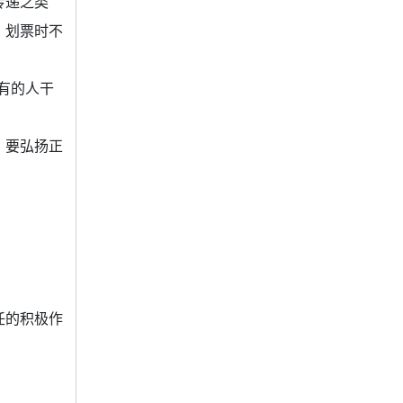
传递之类
，划票时不
有的人干
，要弘扬正
任的积极作