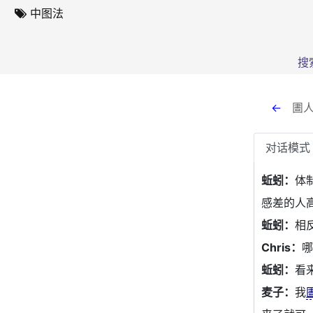
中图法
搜
←
圕人
对话模式
蚯蚓：
体
感差的人
蚯蚓：
相
Chris：
蚯蚓：
看
麦子：
我