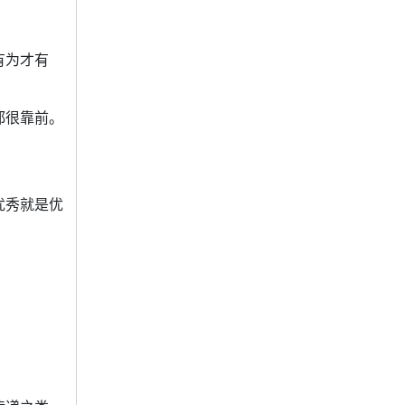
有为才有
都很靠前。
优秀就是优