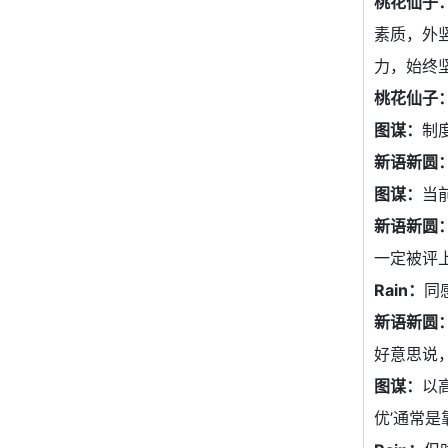
桃花仙子
素质，外
力，始终
桃花仙子
图谋：
制
新语新圆
图谋：
当
新语新圆
一定被评
Rain：
同
新语新圆
好意思说
图谋：
以
优’通常是