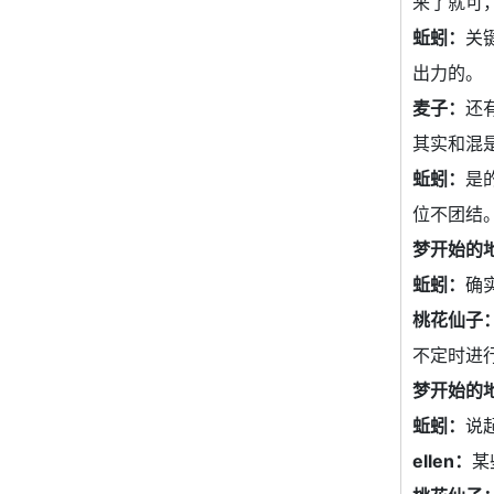
来了就可
蚯蚓：
关
出力的。
麦子：
还
其实和混
蚯蚓：
是
位不团结
梦开始的
蚯蚓：
确
桃花仙子
不定时进
梦开始的
蚯蚓：
说
ellen：
某