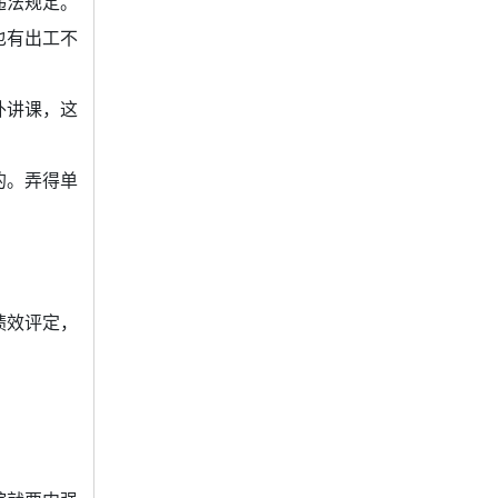
违法规定。
也有出工不
外讲课，这
的。弄得单
绩效评定，