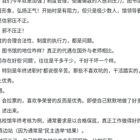
：
我们今年就是加强了制度管理，使庸懒散的人感到压力，图书
竖形象，弘扬正气！开始时是有阻力，但只是极少数人，馆领导
坚信邪压不正。
：
邪不压正！
度的合理合法性、制度的执行力，都是问题。
：
图书馆的地位咋样？真正的代遇在国外与老师相比。
前存在好些‘问题’，往往是干多干少，干好干坏一个样。
：
特别是年终述职时'都说很辛苦。那些不喜欢吭的，干活踏实的
上优秀。
感。
：
会拉票的，喜欢争荣誉的反而是优秀。即使自己默默地做了好
，述出来。
高校馆年终考核为例，通常要求是以合格保底，真正工作做得好的
靠边站（因为通常是"民主选举"结果）。