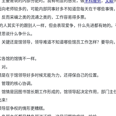
：
主要是说的内部分配时。我有明显的感觉，做
学科服务
，
文献
面向老师较多的，可能内部同事好多不知道您每天在干哪些事情
。反而采编之类的流通之类的，工作容易得多票。
的人其实干的跟别人一样，但会表现爱争，什么先进都有她的。
意思说什么争什么。
：
关键还是馆领导，领导难道不知道哪些馆员工作怎样？要导向
实各馆的馆情不一样。
：
对。
题是在于馆领导好多时候无能为力，还得保自己的位置。
：
管理的核心协调。
：
馆情是因图书馆长期工作形成的，馆领导起决定作用，部门主
出来！
领导层争权的情形更糟糕。