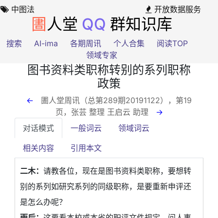
中图法
开放数据服务
圕
人堂
QQ
群知识库
搜索
AI-ima
各期周讯
个人合集
阅读TOP
领域专家
图书资料类职称转别的系列职称
政策
←
圕人堂周讯（总第289期20191122），第19
页
，张芸 整理 王启云 助理
→
对话模式
一般词云
领域词云
相关内容
引用本文
二木：
请教各位，现在是图书资料类职称，要想转
别的系列如研究系列的同级职称，是要重新申评还
是怎么办呢？
雨后：
这要看本校或本省的职评文件规定。问人事