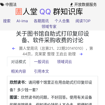
中图法
开放数据服务
圕
人堂
QQ
群知识库
搜索
AI-ima
各期周讯
个人合集
阅读TOP
领域专家
关于图书馆自助式打印复印设
备、软件采购收费的讨论
←
圕人堂周讯（总第21、22期20141010），第
44页
，克莱蒙 整理 王启云 助理
→
对话模式
一般词云
领域词云
相关内容
引用本文
欣然读书：
请问哪个馆里正在用自助式打印复印设
备？多少钱一套？
图谋：
欣然读书的问题，不好回答。使用有关设备
的图书馆很多，但知道价钱的人不会多。即便知道