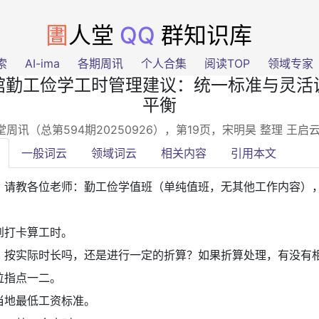
圕
人堂
QQ
群知识库
索
AI-ima
各期周讯
个人合集
阅读TOP
领域专家
馆勤工俭学工时管理建议：统一标准与灵活
平衡
周讯（总第594期20250926），第19页
，宋明昊 整理 王启
一般词云
领域词云
相关内容
引用本文
：
请教各位老师：勤工俭学值班（单纯值班，无其他工作内容）
到打卡算工时。
：
按实际时长吗，还是进行一定的折算？如果折算处理，有没有
位指点一二。
当地最低工资标准。