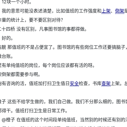
：
12块一个小时。
：
我的意思可能没表述清楚，比如值班的工作强度和
上架
、
倒架
作量的统计上，要不要区别对待？
二十四桥 没有区别，凡事图书馆的事都得做。
：
好的。
菇靚 那值班的不是占便宜了。图书馆的有些岗位工作还要搞脑子
做台账。
里有单纯值班的岗位，每个岗位应该都有活的呀。
架倒架都需要参与啊。
询有咨询的活，值班加打扫卫生值日
安全
检查，书库
查架
上架。
徽子 这些不给学生做的，我们自己做。我们不分那么细的，图书
都得干。值班打扫卫生是日常工作。
：
@橙子 在值班的这个时间段单纯值班，当然别的时候还有别的