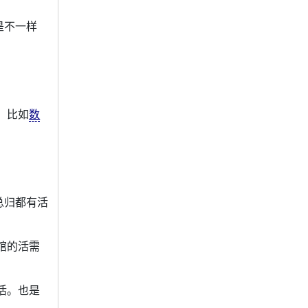
是不一样
，比如
数
总归都有活
馆的活需
活。也是