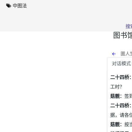
中图法
搜
图书
←
圕人堂
对话模式
二十四桥
工时？
菇靚：
签
二十四桥
据，请各
菇靚：
按