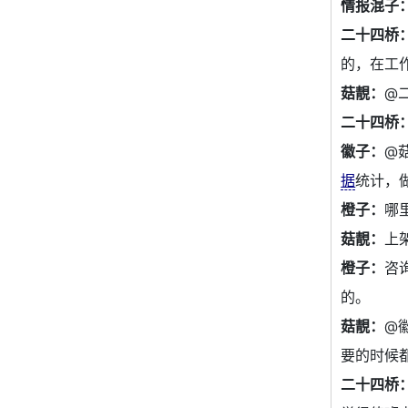
情报混子
二十四桥
的，在工
菇靚：
@
二十四桥
徽子：
@
据
统计，
橙子：
哪
菇靚：
上
橙子：
咨
的。
菇靚：
@
要的时候
二十四桥