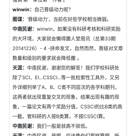
winwin：
自己晋级动力呢？
图谋：
‘晋级动力’，当前在好些学校相当微弱。
中南民谢：
winwin，如果没有科研考核和科研奖励
的大环境，大家就会懒得圕人堂周讯（总第33期
20141226）- 4 -拼命发文，自然而然，晋级对文章
数量和级别的要求就会降低撒 。
天涯：
中南民谢，谢谢您的解答！我们学校科研处
除了SCI、EI...CSSCI...等一批检索性工具外，又另
外详细列举了A、B、C类不同层次的各学科期刊，
这两者就出现重复交叉的现象，结果出现有趣的现
象，一篇论文有两个奖励分值，CSSCI的比B类的高
一截，管科研的人按B类算，不按CSSCI算。
中南民谢：
我们一般是就高不就低。
天涯：
中南民谢，是啊，应该像你们那样算啊。所