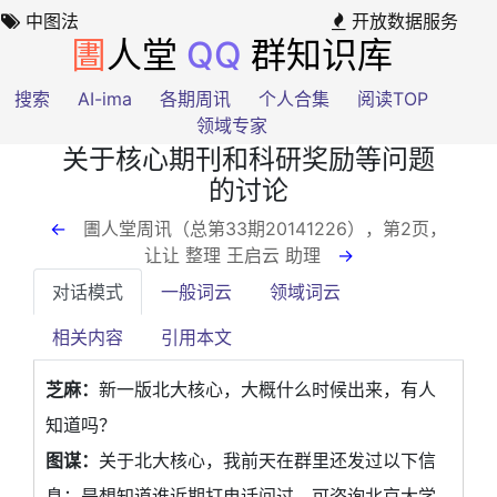
中图法
开放数据服务
圕
人堂
QQ
群知识库
搜索
AI-ima
各期周讯
个人合集
阅读TOP
领域专家
关于核心期刊和科研奖励等问题
的讨论
←
圕人堂周讯（总第33期20141226），第2页
，
让让 整理 王启云 助理
→
对话模式
一般词云
领域词云
相关内容
引用本文
芝麻：
新一版北大核心，大概什么时候出来，有人
知道吗？
图谋：
关于北大核心，我前天在群里还发过以下信
息：是想知道谁近期打电话问过。可咨询北京大学