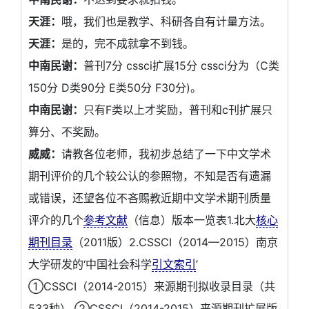
天涯：
哦，我们也是教学、科研各自有计量方法。
天涯：
是的，完不成就拿不到钱。
中南民谢：
普刊7分 cssci扩展15分 cssci分为（C类
150分 D类90分 E类50分 F30分)。
中南民谢：
只有F类以上才奖励，普刊和c刊扩展只
算分、不奖励。
威威：
请教各位老师，我初步总结了一下中文学术
期刊评价的几个较公认的参照物，不知是否有遗漏
或错误，还望各位不吝赐教近期中文学术期刊质量
评介的几个
参考文献
（信息）版本一览表1.北大
核心
期刊目录
（2011版）2.CSSCI（2014—2015）南京
大学研发的‘中国社会科学
引文索引
’
①CSSCI（2014-2015）来源期刊拟收录目录（共
533种） ②CSSCI（2014-2015）来源期刊扩展版