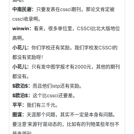
中南民谢：
只要发表在cssci期刊，那论文肯定被
cssci收录啊。
winwin：
看来，很多单位里，CSSCI比北大版地位
高啊。
小花儿：
你们学校还有奖励，我们学校发CSSCI的
都没有奖励呀！
小花儿：
只有发中图学报才有2000元，其他的期刊
都没有。
$欧泊$：
而且他们istp还有奖励。
$欧泊$：
这个比cssci还要差。
平平：
我们有三千元。
图谋：
天涯那个问题，其实不一定是本身有问题。
要注意‘来源刊’是动态的，比如有的刊物某些年份不
是来源刊。