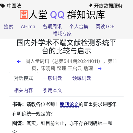
中图法
开放数据服务
圕
人堂
QQ
群知识库
搜索
AI-ima
各期周讯
个人合集
阅读TOP
领域专家
国内外学术不端文献检测系统平
台的比较与启示
←
圕人堂周讯（总第544期20241011），第11
页
，宋晓莉 整理 王启云 助理
→
对话模式
一般词云
领域词云
相关内容
引用本文
书香：
请教各位老师！
期刊论文
的查重要求是哪年
有明确统一规定的？
图谋：
其实，到目前为止，亦不存在明确统一规
定。