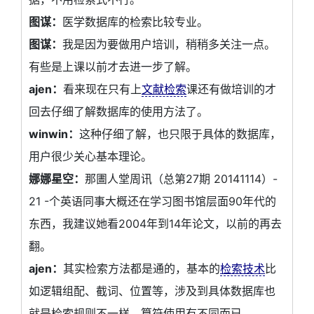
图谋：
医学数据库的检索比较专业。
图谋：
我是因为要做用户培训，稍稍多关注一点。
有些是上课以前才去进一步了解。
ajen：
看来现在只有上
文献检索
课还有做培训的才
回去仔细了解数据库的使用方法了。
winwin：
这种仔细了解，也只限于具体的数据库，
用户很少关心基本理论。
娜娜星空：
那圕人堂周讯（总第27期 20141114）-
21 -个英语同事大概还在学习图书馆层面90年代的
东西，我建议她看2004年到14年论文，以前的再去
翻。
ajen：
其实检索方法都是通的，基本的
检索技术
比
如逻辑组配、截词、位置等，涉及到具体数据库也
就是检索规则不一样，算符使用有不同而已。