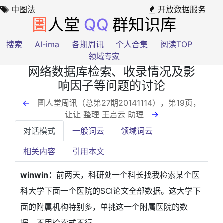
中图法
开放数据服务
圕
人堂
QQ
群知识库
搜索
AI-ima
各期周讯
个人合集
阅读TOP
领域专家
网络数据库检索、收录情况及影
响因子等问题的讨论
←
圕人堂周讯（总第27期20141114），第19页
，
让让 整理 王启云 助理
→
对话模式
一般词云
领域词云
相关内容
引用本文
winwin：
前两天，科研处一个科长找我检索某个医
科大学下面一个医院的SCI论文全部数据。这大学下
面的附属机构特别多，单挑这一个附属医院的数
据，不用检索式不行。