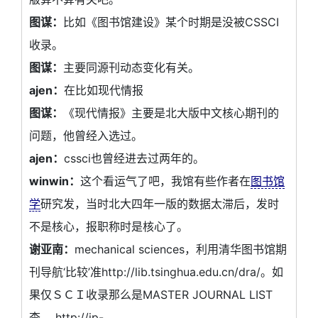
图谋：
比如《图书馆建设》某个时期是没被CSSCI
收录。
图谋：
主要同源刊动态变化有关。
ajen：
在比如现代情报
图谋：
《现代情报》主要是北大版中文核心期刊的
问题，他曾经入选过。
ajen：
cssci也曾经进去过两年的。
winwin：
这个看运气了吧，我馆有些作者在
图书馆
学
研究发，当时北大四年一版的数据太滞后，发时
不是核心，报职称时是核心了。
谢亚南：
mechanical sciences，利用清华图书馆期
刊导航‘比较’准http://lib.tsinghua.edu.cn/dra/。如
果仅ＳＣＩ收录那么是MASTER JOURNAL LIST
查， http://ip-